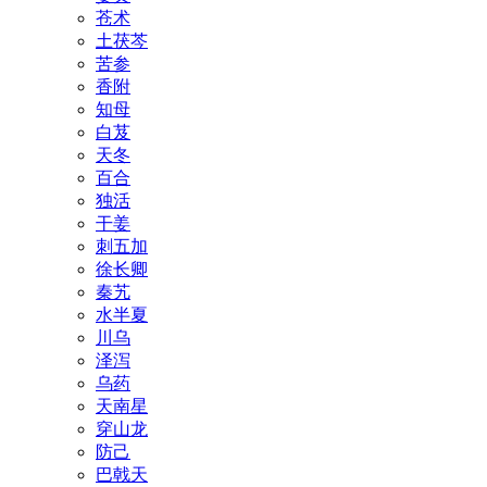
苍术
土茯芩
苦参
香附
知母
白芨
天冬
百合
独活
干姜
刺五加
徐长卿
秦艽
水半夏
川乌
泽泻
乌药
天南星
穿山龙
防己
巴戟天