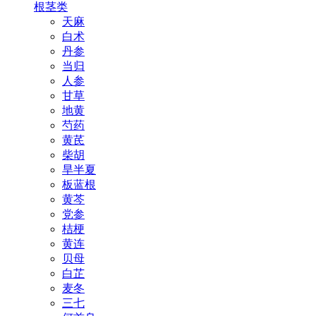
根茎类
天麻
白术
丹参
当归
人参
甘草
地黄
芍药
黄芪
柴胡
旱半夏
板蓝根
黄芩
党参
桔梗
黄连
贝母
白芷
麦冬
三七