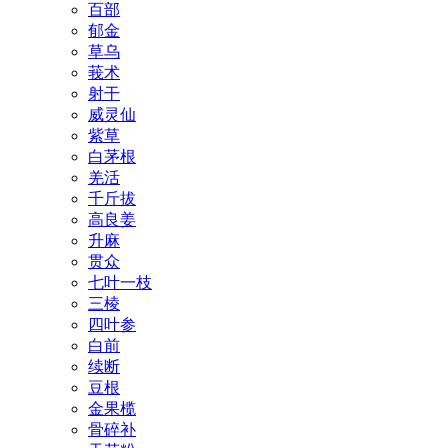
百部
郁金
草乌
莪术
射干
威灵仙
紫草
白茅根
羌活
千斤拔
高良姜
升麻
贯众
七叶一枝
三棱
四叶参
白前
续断
豆根
金果榄
骨碎补