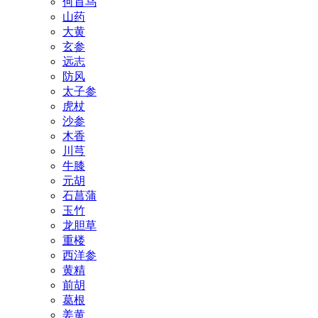
何首乌
山药
大黄
玄参
远志
防风
太子参
虎杖
沙参
木香
川芎
牛膝
元胡
石菖蒲
玉竹
龙胆草
重楼
西洋参
黄精
前胡
葛根
姜黄